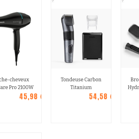
APERÇU
AP
che-cheveux
Tondeuse Carbon
Bro
are Pro 2100W
Titanium
Hydr
45,98 €
54,58 €