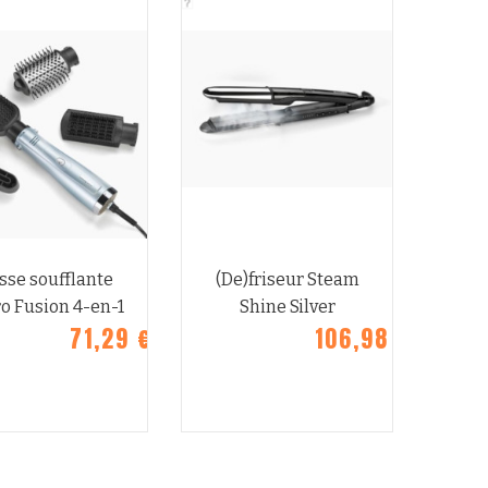
ERÇU
APERÇU
AP
sse soufflante
(De)friseur Steam
o Fusion 4-en-1
Shine Silver
71,29 €
106,98 €