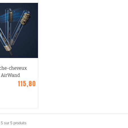
APERÇU
che-cheveux
AirWand
115,80 €
 5 sur 5 produits