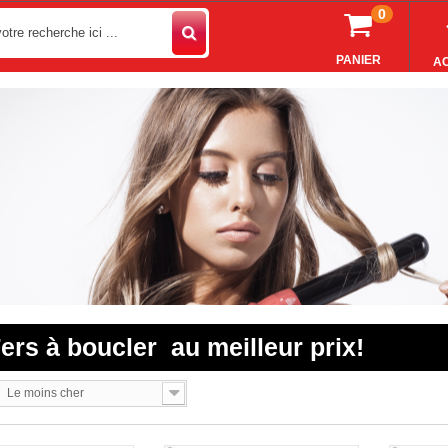
0
PANIER
AC
Fers à boucler
au meilleur prix!
Le moins cher