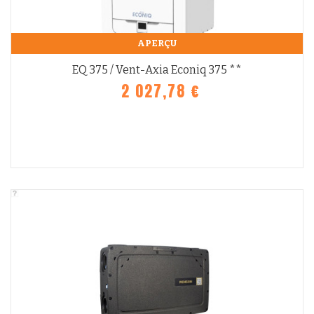
APERÇU
EQ 375 / Vent-Axia Econiq 375 **
2 027,78 €