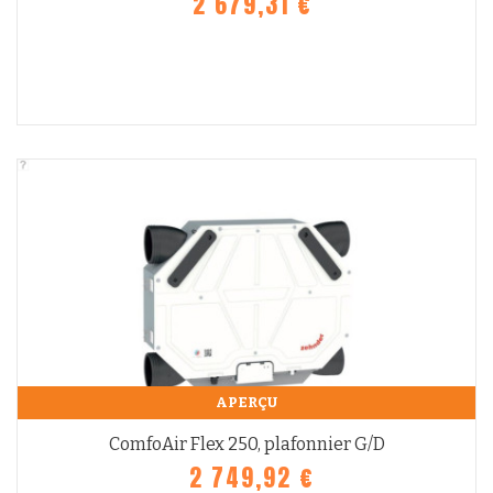
2 679,31 €
APERÇU
ComfoAir Flex 250, plafonnier G/D
2 749,92 €