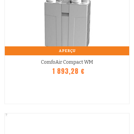
APERÇU
ComfoAir Compact WM
1 893,28 €