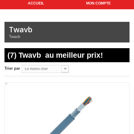
ACCUEIL
MON COMPTE
Twavb
Twavb
(7) Twavb
au meilleur prix!
Trier par
Le moins cher